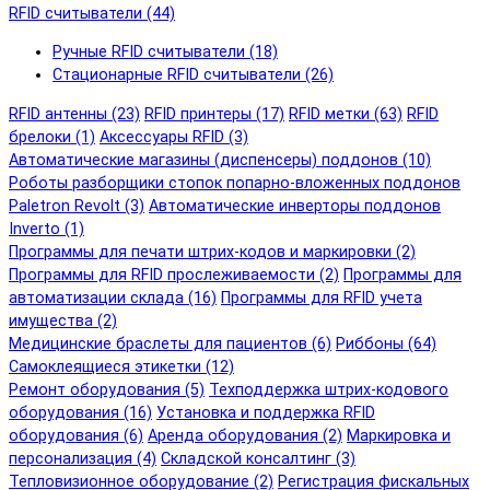
RFID cчитыватели (44)
Ручные RFID cчитыватели (18)
Стационарные RFID cчитыватели (26)
RFID антенны (23)
RFID принтеры (17)
RFID метки (63)
RFID
брелоки (1)
Аксессуары RFID (3)
Автоматические магазины (диспенсеры) поддонов (10)
Роботы разборщики стопок попарно-вложенных поддонов
Paletron Revolt (3)
Автоматические инверторы поддонов
Inverto (1)
Программы для печати штрих-кодов и маркировки (2)
Программы для RFID прослеживаемости (2)
Программы для
автоматизации склада (16)
Программы для RFID учета
имущества (2)
Медицинские браслеты для пациентов (6)
Риббоны (64)
Самоклеящиеся этикетки (12)
Ремонт оборудования (5)
Техподдержка штрих-кодового
оборудования (16)
Установка и поддержка RFID
оборудования (6)
Аренда оборудования (2)
Маркировка и
персонализация (4)
Складской консалтинг (3)
Тепловизионное оборудование (2)
Регистрация фискальных