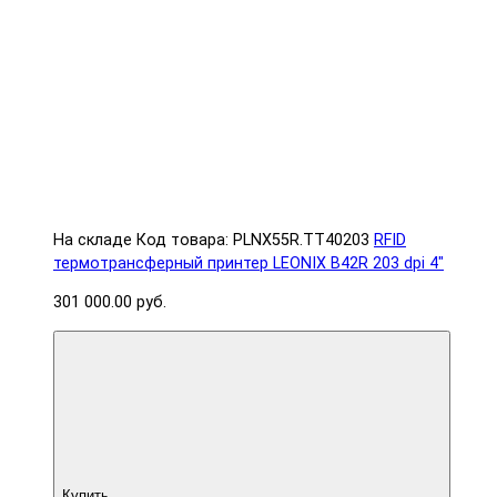
На складе
Код товара: PLNX55R.TT40203
RFID
термотрансферный принтер LEONIX B42R 203 dpi 4"
301 000.00 руб.
Купить