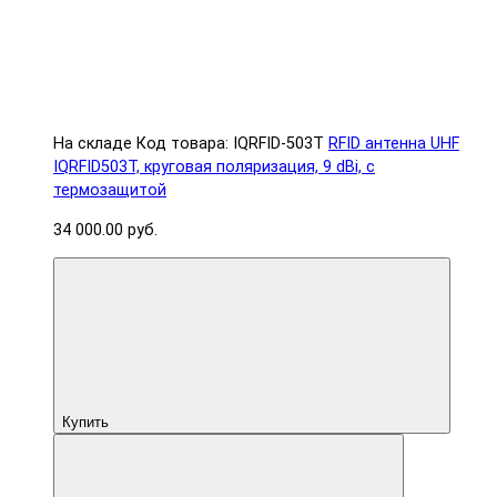
На складе
Код товара: IQRFID-503T
RFID антенна UHF
IQRFID503T, круговая поляризация, 9 dBi, с
термозащитой
34 000.00 руб.
Купить