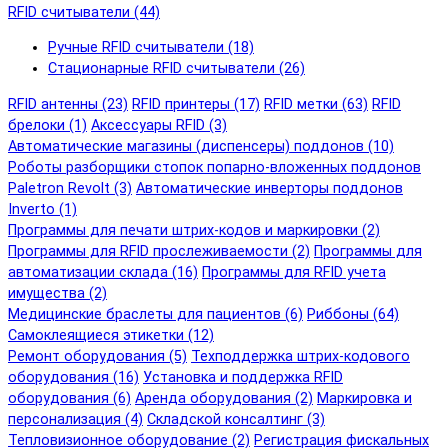
RFID cчитыватели (44)
Ручные RFID cчитыватели (18)
Стационарные RFID cчитыватели (26)
RFID антенны (23)
RFID принтеры (17)
RFID метки (63)
RFID
брелоки (1)
Аксессуары RFID (3)
Автоматические магазины (диспенсеры) поддонов (10)
Роботы разборщики стопок попарно-вложенных поддонов
Paletron Revolt (3)
Автоматические инверторы поддонов
Inverto (1)
Программы для печати штрих-кодов и маркировки (2)
Программы для RFID прослеживаемости (2)
Программы для
автоматизации склада (16)
Программы для RFID учета
имущества (2)
Медицинские браслеты для пациентов (6)
Риббоны (64)
Самоклеящиеся этикетки (12)
Ремонт оборудования (5)
Техподдержка штрих-кодового
оборудования (16)
Установка и поддержка RFID
оборудования (6)
Аренда оборудования (2)
Маркировка и
персонализация (4)
Складской консалтинг (3)
Тепловизионное оборудование (2)
Регистрация фискальных