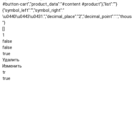
#button-cart","product_data":"#content #product"},"list":""}
{"symbol_left":"","symbol_right":"
\u0440\u0443\u0431.","decimal_place":"2","decimal_point":".","thous
"}
[]
1
false
false
true
Удалить
Изменить
tr
true