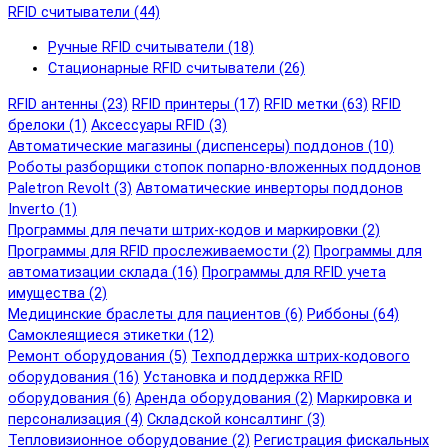
RFID cчитыватели (44)
Ручные RFID cчитыватели (18)
Стационарные RFID cчитыватели (26)
RFID антенны (23)
RFID принтеры (17)
RFID метки (63)
RFID
брелоки (1)
Аксессуары RFID (3)
Автоматические магазины (диспенсеры) поддонов (10)
Роботы разборщики стопок попарно-вложенных поддонов
Paletron Revolt (3)
Автоматические инверторы поддонов
Inverto (1)
Программы для печати штрих-кодов и маркировки (2)
Программы для RFID прослеживаемости (2)
Программы для
автоматизации склада (16)
Программы для RFID учета
имущества (2)
Медицинские браслеты для пациентов (6)
Риббоны (64)
Самоклеящиеся этикетки (12)
Ремонт оборудования (5)
Техподдержка штрих-кодового
оборудования (16)
Установка и поддержка RFID
оборудования (6)
Аренда оборудования (2)
Маркировка и
персонализация (4)
Складской консалтинг (3)
Тепловизионное оборудование (2)
Регистрация фискальных