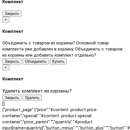
Комплект
Закрыть
×
Комплект
Объединить с товаром из корзины?
Основной товар
комплекта уже добавлен в корзину. Объединить с товаром
из корзины или добавить комплект отдельно?
Закрыть
Объединить
Купить
×
Комплект
Удалить комплект из корзины?
Закрыть
Удалить
[]
{"product_page":{"price":"#content .product-price-
container","special":"#content .product-special-
container","price_parent":"","quantity":"#product
input[name=quantity]","button_minus":"","button_plus":"","button":"