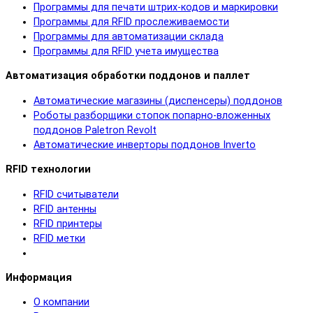
Программы для печати штрих-кодов и маркировки
Программы для RFID прослеживаемости
Программы для автоматизации склада
Программы для RFID учета имущества
Автоматизация обработки поддонов и паллет
Автоматические магазины (диспенсеры) поддонов
Роботы разборщики стопок попарно-вложенных
поддонов Paletron Revolt
Автоматические инверторы поддонов Inverto
RFID технологии
RFID cчитыватели
RFID антенны
RFID принтеры
RFID метки
Информация
О компании