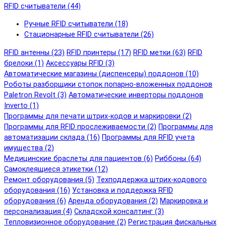
RFID cчитыватели (44)
Ручные RFID cчитыватели (18)
Стационарные RFID cчитыватели (26)
RFID антенны (23)
RFID принтеры (17)
RFID метки (63)
RFID
брелоки (1)
Аксессуары RFID (3)
Автоматические магазины (диспенсеры) поддонов (10)
Роботы разборщики стопок попарно-вложенных поддонов
Paletron Revolt (3)
Автоматические инверторы поддонов
Inverto (1)
Программы для печати штрих-кодов и маркировки (2)
Программы для RFID прослеживаемости (2)
Программы для
автоматизации склада (16)
Программы для RFID учета
имущества (2)
Медицинские браслеты для пациентов (6)
Риббоны (64)
Самоклеящиеся этикетки (12)
Ремонт оборудования (5)
Техподдержка штрих-кодового
оборудования (16)
Установка и поддержка RFID
оборудования (6)
Аренда оборудования (2)
Маркировка и
персонализация (4)
Складской консалтинг (3)
Тепловизионное оборудование (2)
Регистрация фискальных