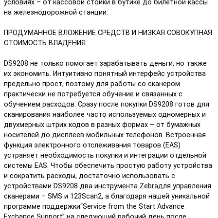
условиях – от кассовой стойки в бутике до билетной кассы
на железнодорожной станции.
ПРОДУМАННОЕ ВЛОЖЕНИЕ СРЕДСТВ И НИЗКАЯ СОВОКУПНАЯ
СТОИМОСТЬ ВЛАДЕНИЯ
DS9208 не только помогает зарабатывать деньги, но также
их экономить. Интуитивно понятный интерфейс устройства
предельно прост, поэтому для работы со сканером
практически не потребуется обучение и связанных с
обучением расходов. Сразу после покупки DS9208 готов для
сканирования наиболее часто используемых одномерных и
двухмерных штрих кодов в разных формах – от бумажных
носителей до дисплеев мобильных телефонов. Встроенная
функция электронного отслеживания товаров (EAS)
устраняет необходимость покупки и интеграции отдельной
системы EAS. Чтобы обеспечить простую работу устройства
и сократить расходы, достаточно использовать с
устройствами DS9208 два инструмента Zebraдля управления
сканерами – SMS и 123Scan2, а благодаря нашей уникальной
программе поддержки“Service from the Start Advance
Exchange Support” на следующий рабочий день после