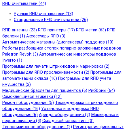
RFID cчитыватели (44)
Ручные RFID cчитыватели (18)
Стационарные RFID cчитыватели (26)
RFID антенны (23)
RFID принтеры (17)
RFID метки (63)
RFID
брелоки (1)
Аксессуары RFID (3)
Автоматические магазины (диспенсеры) поддонов (10)
Роботы разборщики стопок попарно-вложенных поддонов
Paletron Revolt (3)
Автоматические инверторы поддонов
Inverto (1)
Программы для печати штрих-кодов и маркировки (2)
Программы для RFID прослеживаемости (2)
Программы для
автоматизации склада (16)
Программы для RFID учета
имущества (2)
Медицинские браслеты для пациентов (6)
Риббоны (64)
Самоклеящиеся этикетки (12)
Ремонт оборудования (5)
Техподдержка штрих-кодового
оборудования (16)
Установка и поддержка RFID
оборудования (6)
Аренда оборудования (2)
Маркировка и
персонализация (4)
Складской консалтинг (3)
Тепловизионное оборудование (2)
Регистрация фискальных