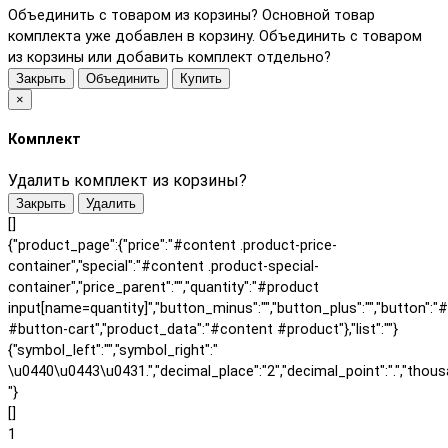
Объединить с товаром из корзины?
Основной товар
комплекта уже добавлен в корзину. Объединить с товаром
из корзины или добавить комплект отдельно?
Закрыть
Объединить
Купить
×
Комплект
Удалить комплект из корзины?
Закрыть
Удалить
[]
{"product_page":{"price":"#content .product-price-
container","special":"#content .product-special-
container","price_parent":"","quantity":"#product
input[name=quantity]","button_minus":"","button_plus":"","button":"
#button-cart","product_data":"#content #product"},"list":""}
{"symbol_left":"","symbol_right":"
\u0440\u0443\u0431.","decimal_place":"2","decimal_point":".","thous
"}
[]
1