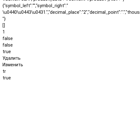
{"symbol_left":"","symbol_right":"
\u0440\u0443\u0431.","decimal_place":"2","decimal_point":".","thous
"}
[]
1
false
false
true
Удалить
Изменить
tr
true