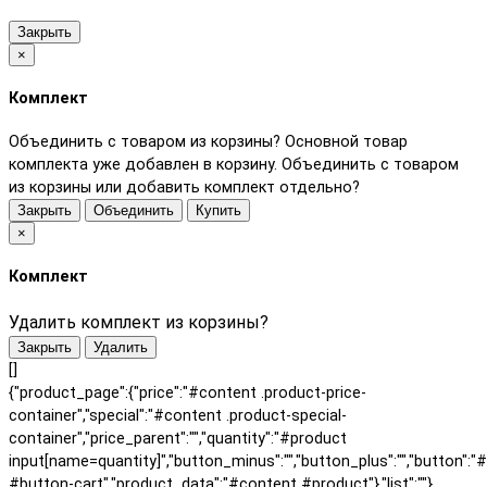
Закрыть
×
Комплект
Объединить с товаром из корзины?
Основной товар
комплекта уже добавлен в корзину. Объединить с товаром
из корзины или добавить комплект отдельно?
Закрыть
Объединить
Купить
×
Комплект
Удалить комплект из корзины?
Закрыть
Удалить
[]
{"product_page":{"price":"#content .product-price-
container","special":"#content .product-special-
container","price_parent":"","quantity":"#product
input[name=quantity]","button_minus":"","button_plus":"","button":"
#button-cart","product_data":"#content #product"},"list":""}