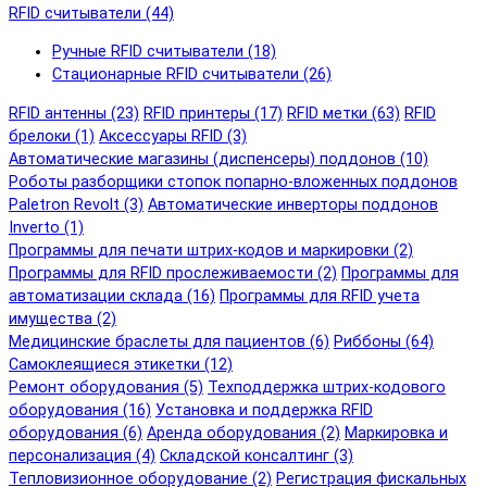
RFID cчитыватели (44)
Ручные RFID cчитыватели (18)
Стационарные RFID cчитыватели (26)
RFID антенны (23)
RFID принтеры (17)
RFID метки (63)
RFID
брелоки (1)
Аксессуары RFID (3)
Автоматические магазины (диспенсеры) поддонов (10)
Роботы разборщики стопок попарно-вложенных поддонов
Paletron Revolt (3)
Автоматические инверторы поддонов
Inverto (1)
Программы для печати штрих-кодов и маркировки (2)
Программы для RFID прослеживаемости (2)
Программы для
автоматизации склада (16)
Программы для RFID учета
имущества (2)
Медицинские браслеты для пациентов (6)
Риббоны (64)
Самоклеящиеся этикетки (12)
Ремонт оборудования (5)
Техподдержка штрих-кодового
оборудования (16)
Установка и поддержка RFID
оборудования (6)
Аренда оборудования (2)
Маркировка и
персонализация (4)
Складской консалтинг (3)
Тепловизионное оборудование (2)
Регистрация фискальных