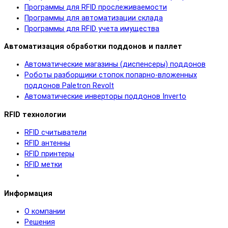
Программы для RFID прослеживаемости
Программы для автоматизации склада
Программы для RFID учета имущества
Автоматизация обработки поддонов и паллет
Автоматические магазины (диспенсеры) поддонов
Роботы разборщики стопок попарно-вложенных
поддонов Paletron Revolt
Автоматические инверторы поддонов Inverto
RFID технологии
RFID cчитыватели
RFID антенны
RFID принтеры
RFID метки
Информация
О компании
Решения