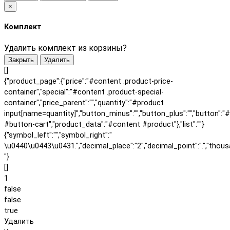
×
Комплект
Удалить комплект из корзины?
Закрыть
Удалить
[]
{"product_page":{"price":"#content .product-price-
container","special":"#content .product-special-
container","price_parent":"","quantity":"#product
input[name=quantity]","button_minus":"","button_plus":"","button":"
#button-cart","product_data":"#content #product"},"list":""}
{"symbol_left":"","symbol_right":"
\u0440\u0443\u0431.","decimal_place":"2","decimal_point":".","thous
"}
[]
1
false
false
true
Удалить