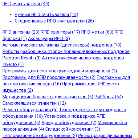
RFID cчитыватели (44)
Ручные RFID cчитыватели (18)
Стационарные RFID cчитыватели (26)
RFID антенны (23)
RFID принтеры (17)
RFID метки (63)
RFID
брелоки (1)
Аксессуары RFID (3)
Автоматические магазины (диспенсеры) поддонов (10)
Роботы разборщики стопок попарно-вложенных поддонов
Paletron Revolt (3)
Автоматические инверторы поддонов
Inverto (1)
Программы для печати штрих-кодов и маркировки (2)
Программы для RFID прослеживаемости (2)
Программы для
автоматизации склада (16)
Программы для RFID учета
имущества (2)
Медицинские браслеты для пациентов (6)
Риббоны (64)
Самоклеящиеся этикетки (12)
Ремонт оборудования (5)
Техподдержка штрих-кодового
оборудования (16)
Установка и поддержка RFID
оборудования (6)
Аренда оборудования (2)
Маркировка и
персонализация (4)
Складской консалтинг (3)
Тепловизионное оборудование (2)
Регистрация фискальных