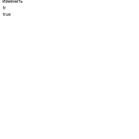
Изменить
tr
true