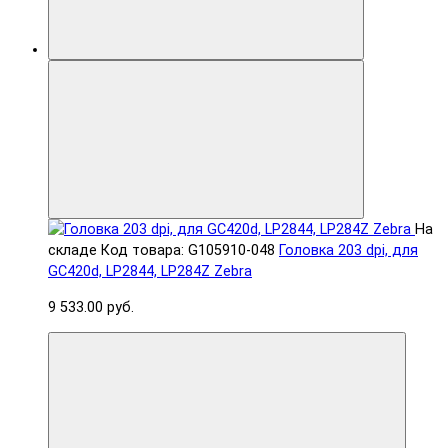
На
складе
Код товара: G105910-048
Головка 203 dpi, для
GC420d, LP2844, LP284Z Zebra
9 533.00 руб.