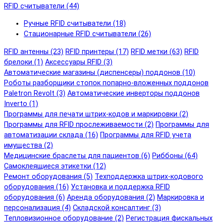
RFID cчитыватели (44)
Ручные RFID cчитыватели (18)
Стационарные RFID cчитыватели (26)
RFID антенны (23)
RFID принтеры (17)
RFID метки (63)
RFID
брелоки (1)
Аксессуары RFID (3)
Автоматические магазины (диспенсеры) поддонов (10)
Роботы разборщики стопок попарно-вложенных поддонов
Paletron Revolt (3)
Автоматические инверторы поддонов
Inverto (1)
Программы для печати штрих-кодов и маркировки (2)
Программы для RFID прослеживаемости (2)
Программы для
автоматизации склада (16)
Программы для RFID учета
имущества (2)
Медицинские браслеты для пациентов (6)
Риббоны (64)
Самоклеящиеся этикетки (12)
Ремонт оборудования (5)
Техподдержка штрих-кодового
оборудования (16)
Установка и поддержка RFID
оборудования (6)
Аренда оборудования (2)
Маркировка и
персонализация (4)
Складской консалтинг (3)
Тепловизионное оборудование (2)
Регистрация фискальных