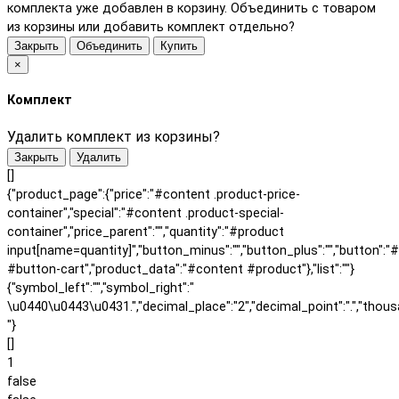
комплекта уже добавлен в корзину. Объединить с товаром
из корзины или добавить комплект отдельно?
Закрыть
Объединить
Купить
×
Комплект
Удалить комплект из корзины?
Закрыть
Удалить
[]
{"product_page":{"price":"#content .product-price-
container","special":"#content .product-special-
container","price_parent":"","quantity":"#product
input[name=quantity]","button_minus":"","button_plus":"","button":"
#button-cart","product_data":"#content #product"},"list":""}
{"symbol_left":"","symbol_right":"
\u0440\u0443\u0431.","decimal_place":"2","decimal_point":".","thous
"}
[]
1
false