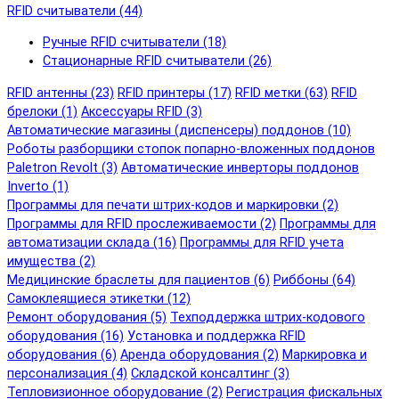
RFID cчитыватели (44)
Ручные RFID cчитыватели (18)
Стационарные RFID cчитыватели (26)
RFID антенны (23)
RFID принтеры (17)
RFID метки (63)
RFID
брелоки (1)
Аксессуары RFID (3)
Автоматические магазины (диспенсеры) поддонов (10)
Роботы разборщики стопок попарно-вложенных поддонов
Paletron Revolt (3)
Автоматические инверторы поддонов
Inverto (1)
Программы для печати штрих-кодов и маркировки (2)
Программы для RFID прослеживаемости (2)
Программы для
автоматизации склада (16)
Программы для RFID учета
имущества (2)
Медицинские браслеты для пациентов (6)
Риббоны (64)
Самоклеящиеся этикетки (12)
Ремонт оборудования (5)
Техподдержка штрих-кодового
оборудования (16)
Установка и поддержка RFID
оборудования (6)
Аренда оборудования (2)
Маркировка и
персонализация (4)
Складской консалтинг (3)
Тепловизионное оборудование (2)
Регистрация фискальных