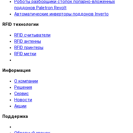
Роботы разборщики стопок попарно-вложенных
поддонов Paletron Revolt
Автоматические инверторы поддонов Inverto
RFID технологии
RFID cчитыватели
RFID антенны
RFID принтеры
RFID метки
Информация
О компании
Решения
Сервис
Новости
Акции
Поддержка