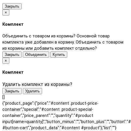
Закрыть
×
Комплект
Объединить с товаром из корзины?
Основной товар
комплекта уже добавлен в корзину. Объединить с товаром
из корзины или добавить комплект отдельно?
Закрыть
Объединить
Купить
×
Комплект
Удалить комплект из корзины?
Закрыть
Удалить
[]
{"product_page":{"price":"#content .product-price-
container","special":"#content .product-special-
container","price_parent":"","quantity":"#product
input[name=quantity]","button_minus":"","button_plus":"","button":"
#button-cart","product_data":"#content #product"},"list":""}