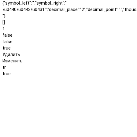
{"symbol_left":"","symbol_right":"
\u0440\u0443\u0431.","decimal_place":"2","decimal_point":".","thous
"}
[]
1
false
false
true
Удалить
Изменить
tr
true