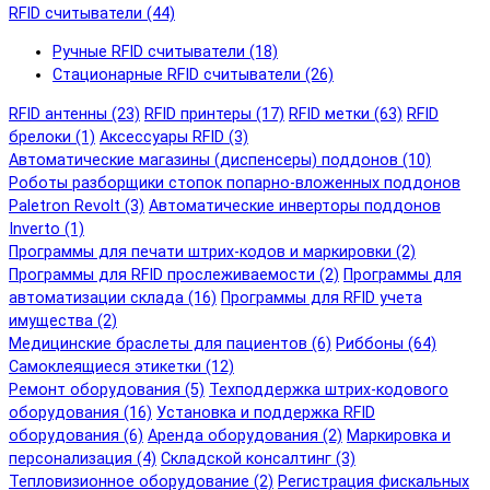
RFID cчитыватели (44)
Ручные RFID cчитыватели (18)
Стационарные RFID cчитыватели (26)
RFID антенны (23)
RFID принтеры (17)
RFID метки (63)
RFID
брелоки (1)
Аксессуары RFID (3)
Автоматические магазины (диспенсеры) поддонов (10)
Роботы разборщики стопок попарно-вложенных поддонов
Paletron Revolt (3)
Автоматические инверторы поддонов
Inverto (1)
Программы для печати штрих-кодов и маркировки (2)
Программы для RFID прослеживаемости (2)
Программы для
автоматизации склада (16)
Программы для RFID учета
имущества (2)
Медицинские браслеты для пациентов (6)
Риббоны (64)
Самоклеящиеся этикетки (12)
Ремонт оборудования (5)
Техподдержка штрих-кодового
оборудования (16)
Установка и поддержка RFID
оборудования (6)
Аренда оборудования (2)
Маркировка и
персонализация (4)
Складской консалтинг (3)
Тепловизионное оборудование (2)
Регистрация фискальных