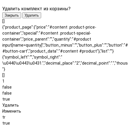
Удалить комплект из корзины?
Закрыть
Удалить
[]
{"product_page":{"price":"#content .product-price-
container","special":"#content .product-special-
container","price_parent":"","quantity":"#product
input[name=quantity]","button_minus":"","button_plus":"","button":"
#button-cart","product_data":"#content #product"},"list":""}
{"symbol_left":"","symbol_right":"
\u0440\u0443\u0431.","decimal_place":"2","decimal_point":".","thous
"}
[]
1
false
false
true
Удалить
Изменить
tr
true