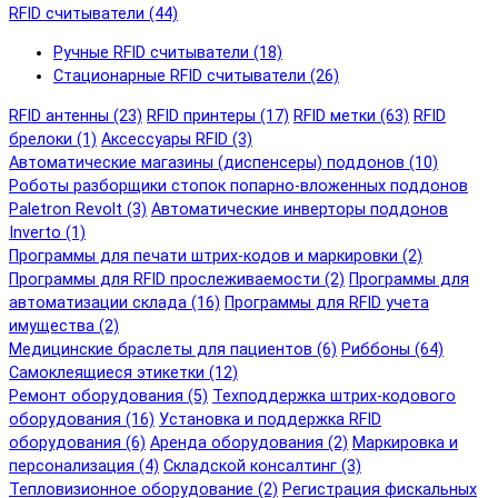
RFID cчитыватели (44)
Ручные RFID cчитыватели (18)
Стационарные RFID cчитыватели (26)
RFID антенны (23)
RFID принтеры (17)
RFID метки (63)
RFID
брелоки (1)
Аксессуары RFID (3)
Автоматические магазины (диспенсеры) поддонов (10)
Роботы разборщики стопок попарно-вложенных поддонов
Paletron Revolt (3)
Автоматические инверторы поддонов
Inverto (1)
Программы для печати штрих-кодов и маркировки (2)
Программы для RFID прослеживаемости (2)
Программы для
автоматизации склада (16)
Программы для RFID учета
имущества (2)
Медицинские браслеты для пациентов (6)
Риббоны (64)
Самоклеящиеся этикетки (12)
Ремонт оборудования (5)
Техподдержка штрих-кодового
оборудования (16)
Установка и поддержка RFID
оборудования (6)
Аренда оборудования (2)
Маркировка и
персонализация (4)
Складской консалтинг (3)
Тепловизионное оборудование (2)
Регистрация фискальных