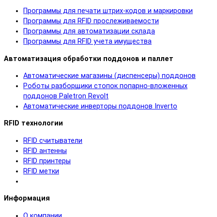
Программы для печати штрих-кодов и маркировки
Программы для RFID прослеживаемости
Программы для автоматизации склада
Программы для RFID учета имущества
Автоматизация обработки поддонов и паллет
Автоматические магазины (диспенсеры) поддонов
Роботы разборщики стопок попарно-вложенных
поддонов Paletron Revolt
Автоматические инверторы поддонов Inverto
RFID технологии
RFID cчитыватели
RFID антенны
RFID принтеры
RFID метки
Информация
О компании