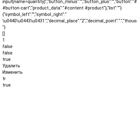
input[name=quantity]","button_minus":"","button_plus":"","button":"
#button-cart","product_data":"#content #product"},"list":""}
{"symbol_left":"","symbol_right":"
\u0440\u0443\u0431.","decimal_place":"2","decimal_point":".","thous
"}
[]
1
false
false
true
Удалить
Изменить
tr
true