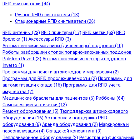
RFID cчитыватели (44)
Ручные RFID cчитыватели (18)
Стационарные RFID cчитыватели (26)
RFID антенны (23)
RFID принтеры (17)
RFID метки (63)
RFID
брелоки (1)
Аксессуары RFID (3)
Автоматические магазины (диспенсеры) поддонов (10)
Роботы разборщики стопок попарно-вложенных поддонов
Paletron Revolt (3)
Автоматические инверторы поддонов
Inverto (1)
Программы для печати штрих-кодов и маркировки (2)
Программы для RFID прослеживаемости (2)
Программы для
автоматизации склада (16)
Программы для RFID учета
имущества (2)
Медицинские браслеты для пациентов (6)
Риббоны (64)
Самоклеящиеся этикетки (12)
Ремонт оборудования (5)
Техподдержка штрих-кодового
оборудования (16)
Установка и поддержка RFID
оборудования (6)
Аренда оборудования (2)
Маркировка и
персонализация (4)
Складской консалтинг (3)
Тепловизионное оборудование (2)
Регистрация фискальных