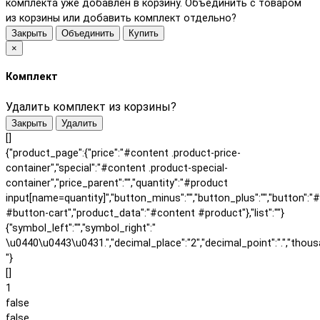
комплекта уже добавлен в корзину. Объединить с товаром
из корзины или добавить комплект отдельно?
Закрыть
Объединить
Купить
×
Комплект
Удалить комплект из корзины?
Закрыть
Удалить
[]
{"product_page":{"price":"#content .product-price-
container","special":"#content .product-special-
container","price_parent":"","quantity":"#product
input[name=quantity]","button_minus":"","button_plus":"","button":"
#button-cart","product_data":"#content #product"},"list":""}
{"symbol_left":"","symbol_right":"
\u0440\u0443\u0431.","decimal_place":"2","decimal_point":".","thous
"}
[]
1
false
false