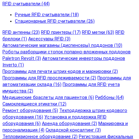
RFID cчитыватели (44)
Ручные RFID cчитыватели (18)
Стационарные RFID cчитыватели (26)
RFID антенны (23)
RFID принтеры (17)
RFID метки (63)
RFID
брелоки (1)
Аксессуары RFID (3)
Автоматические магазины (диспенсеры) поддонов (10)
Роботы разборщики стопок попарно-вложенных поддонов
Paletron Revolt (3)
Автоматические инверторы поддонов
Inverto (1)
Программы для печати штрих-кодов и маркировки (2)
Программы для RFID прослеживаемости (2)
Программы для
автоматизации склада (16)
Программы для RFID учета
имущества (2)
Медицинские браслеты для пациентов (6)
Риббоны (64)
Самоклеящиеся этикетки (12)
Ремонт оборудования (5)
Техподдержка штрих-кодового
оборудования (16)
Установка и поддержка RFID
оборудования (6)
Аренда оборудования (2)
Маркировка и
персонализация (4)
Складской консалтинг (3)
Тепловизионное оборудование (2)
Регистрация фискальных