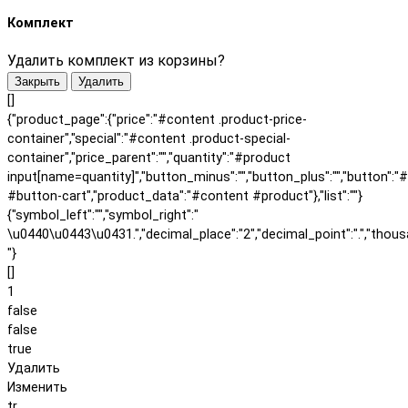
Комплект
Удалить комплект из корзины?
Закрыть
Удалить
[]
{"product_page":{"price":"#content .product-price-
container","special":"#content .product-special-
container","price_parent":"","quantity":"#product
input[name=quantity]","button_minus":"","button_plus":"","button":"
#button-cart","product_data":"#content #product"},"list":""}
{"symbol_left":"","symbol_right":"
\u0440\u0443\u0431.","decimal_place":"2","decimal_point":".","thous
"}
[]
1
false
false
true
Удалить
Изменить
tr