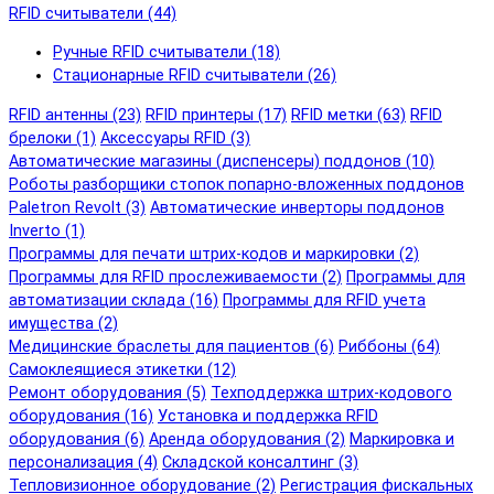
RFID cчитыватели (44)
Ручные RFID cчитыватели (18)
Стационарные RFID cчитыватели (26)
RFID антенны (23)
RFID принтеры (17)
RFID метки (63)
RFID
брелоки (1)
Аксессуары RFID (3)
Автоматические магазины (диспенсеры) поддонов (10)
Роботы разборщики стопок попарно-вложенных поддонов
Paletron Revolt (3)
Автоматические инверторы поддонов
Inverto (1)
Программы для печати штрих-кодов и маркировки (2)
Программы для RFID прослеживаемости (2)
Программы для
автоматизации склада (16)
Программы для RFID учета
имущества (2)
Медицинские браслеты для пациентов (6)
Риббоны (64)
Самоклеящиеся этикетки (12)
Ремонт оборудования (5)
Техподдержка штрих-кодового
оборудования (16)
Установка и поддержка RFID
оборудования (6)
Аренда оборудования (2)
Маркировка и
персонализация (4)
Складской консалтинг (3)
Тепловизионное оборудование (2)
Регистрация фискальных