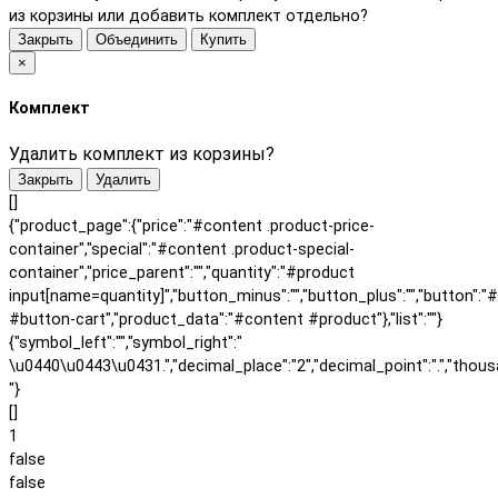
из корзины или добавить комплект отдельно?
Закрыть
Объединить
Купить
×
Комплект
Удалить комплект из корзины?
Закрыть
Удалить
[]
{"product_page":{"price":"#content .product-price-
container","special":"#content .product-special-
container","price_parent":"","quantity":"#product
input[name=quantity]","button_minus":"","button_plus":"","button":"
#button-cart","product_data":"#content #product"},"list":""}
{"symbol_left":"","symbol_right":"
\u0440\u0443\u0431.","decimal_place":"2","decimal_point":".","thous
"}
[]
1
false
false