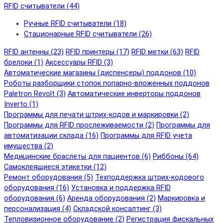
RFID cчитыватели (44)
Ручные RFID cчитыватели (18)
Стационарные RFID cчитыватели (26)
RFID антенны (23)
RFID принтеры (17)
RFID метки (63)
RFID
брелоки (1)
Аксессуары RFID (3)
Автоматические магазины (диспенсеры) поддонов (10)
Роботы разборщики стопок попарно-вложенных поддонов
Paletron Revolt (3)
Автоматические инверторы поддонов
Inverto (1)
Программы для печати штрих-кодов и маркировки (2)
Программы для RFID прослеживаемости (2)
Программы для
автоматизации склада (16)
Программы для RFID учета
имущества (2)
Медицинские браслеты для пациентов (6)
Риббоны (64)
Самоклеящиеся этикетки (12)
Ремонт оборудования (5)
Техподдержка штрих-кодового
оборудования (16)
Установка и поддержка RFID
оборудования (6)
Аренда оборудования (2)
Маркировка и
персонализация (4)
Складской консалтинг (3)
Тепловизионное оборудование (2)
Регистрация фискальных