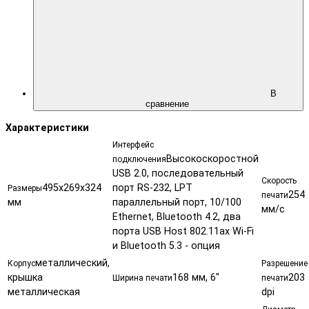
В
сравнение
Характеристики
Интерфейс
Высокоскоростной
подключения
USB 2.0, последовательный
Скорость
495x269x324
порт RS-232, LPT
Размеры
254
печати
мм
параллельный порт, 10/100
мм/с
Ethernet, Bluetooth 4.2, два
порта USB Host 802.11ax Wi-Fi
и Bluetooth 5.3 - опция
металлический,
Корпус
Разрешение
крышка
168 мм, 6"
203
Ширина печати
печати
металлическая
dpi